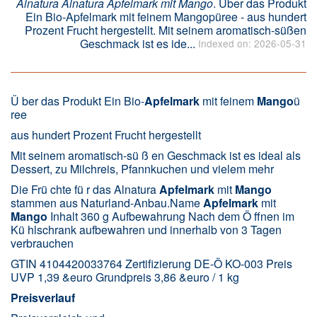
Alnatura Alnatura Apfelmark mit Mango
. Über das Produkt
Ein Bio-Apfelmark mit feinem Mangopüree - aus hundert
Prozent Frucht hergestellt. Mit seinem aromatisch-süßen
Geschmack ist es ide...
Indexed on: 2026-05-31
Ü ber das Produkt Ein Bio-
Apfelmark
mit feinem
Mango
ü
ree
aus hundert Prozent Frucht hergestellt
Mit seinem aromatisch-sü ß en Geschmack ist es ideal als
Dessert, zu Milchreis, Pfannkuchen und vielem mehr
Die Frü chte fü r das Alnatura
Apfelmark
mit
Mango
stammen aus Naturland-Anbau.Name
Apfelmark
mit
Mango
Inhalt 360 g Aufbewahrung Nach dem Ö ffnen im
Kü hlschrank aufbewahren und innerhalb von 3 Tagen
verbrauchen
GTIN 4104420033764 Zertifizierung DE-Ö KO-003 Preis
UVP 1,39 &euro Grundpreis 3,86 &euro / 1 kg
Preisverlauf