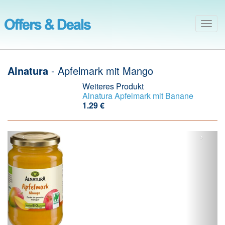
Togg
navig
Alnatura
- Apfelmark mit Mango
Weiteres Produkt
Alnatura
Apfelmark mit Banane
1.29 €
‹
›