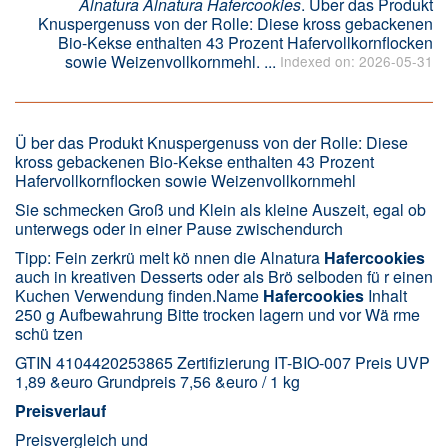
Alnatura Alnatura Hafercookies
. Über das Produkt
Knuspergenuss von der Rolle: Diese kross gebackenen
Bio-Kekse enthalten 43 Prozent Hafervollkornflocken
sowie Weizenvollkornmehl. ...
Indexed on: 2026-05-31
Ü ber das Produkt Knuspergenuss von der Rolle: Diese
kross gebackenen Bio-Kekse enthalten 43 Prozent
Hafervollkornflocken sowie Weizenvollkornmehl
Sie schmecken Groß und Klein als kleine Auszeit, egal ob
unterwegs oder in einer Pause zwischendurch
Tipp: Fein zerkrü melt kö nnen die Alnatura
Hafercookies
auch in kreativen Desserts oder als Brö selboden fü r einen
Kuchen Verwendung finden.Name
Hafercookies
Inhalt
250 g Aufbewahrung Bitte trocken lagern und vor Wä rme
schü tzen
GTIN 4104420253865 Zertifizierung IT-BIO-007 Preis UVP
1,89 &euro Grundpreis 7,56 &euro / 1 kg
Preisverlauf
Preisvergleich und