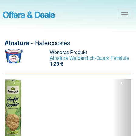
Togg
navig
Alnatura
- Hafercookies
Weiteres Produkt
Alnatura
Weidemilch-Quark Fettstufe
1.29 €
‹
›