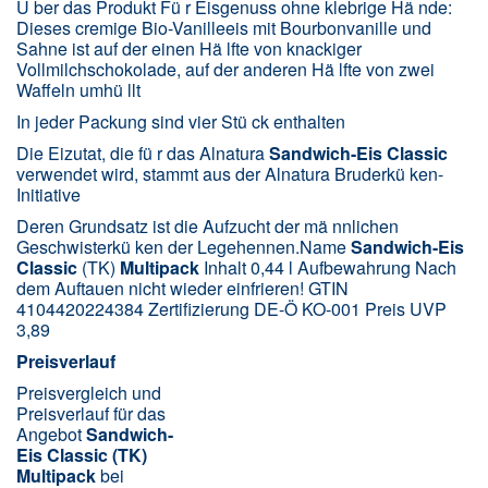
Ü ber das Produkt Fü r Eisgenuss ohne klebrige Hä nde:
Dieses cremige Bio-Vanilleeis mit Bourbonvanille und
Sahne ist auf der einen Hä lfte von knackiger
Vollmilchschokolade, auf der anderen Hä lfte von zwei
Waffeln umhü llt
In jeder Packung sind vier Stü ck enthalten
Die Eizutat, die fü r das Alnatura
Sandwich-Eis
Classic
verwendet wird, stammt aus der Alnatura Bruderkü ken-
Initiative
Deren Grundsatz ist die Aufzucht der mä nnlichen
Geschwisterkü ken der Legehennen.Name
Sandwich-Eis
Classic
(TK)
Multipack
Inhalt 0,44 l Aufbewahrung Nach
dem Auftauen nicht wieder einfrieren! GTIN
4104420224384 Zertifizierung DE-Ö KO-001 Preis UVP
3,89
Preisverlauf
Preisvergleich und
Preisverlauf für das
Angebot
Sandwich-
Eis Classic (TK)
Multipack
bei