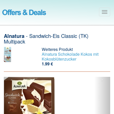
Togg
navig
Alnatura
- Sandwich-Eis Classic (TK)
Multipack
Weiteres Produkt
Alnatura
Schokolade Kokos mit
Kokosblütenzucker
1.99 €
‹
›