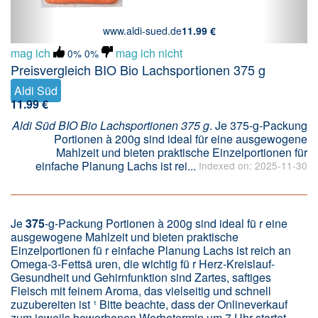
www.aldi-sued.de
11.99 €
mag ich
mag ich nicht
0%
0%
Preisvergleich BIO Bio Lachsportionen 375 g
Aldi Süd
11.99 €
Aldi Süd BIO Bio Lachsportionen 375 g
. Je 375-g-Packung
Portionen à 200g sind ideal für eine ausgewogene
Mahlzeit und bieten praktische Einzelportionen für
einfache Planung Lachs ist rei...
Indexed on: 2025-11-30
Je
375
-g-Packung Portionen à 200g sind ideal fü r eine
ausgewogene Mahlzeit und bieten praktische
Einzelportionen fü r einfache Planung Lachs ist reich an
Omega-3-Fettsä uren, die wichtig fü r Herz-Kreislauf-
Gesundheit und Gehirnfunktion sind Zartes, saftiges
Fleisch mit feinem Aroma, das vielseitig und schnell
zuzubereiten ist ¹ Bitte beachte, dass der Onlineverkauf
zum jeweils beworbenen Werbetermin um 7 Uhr startet