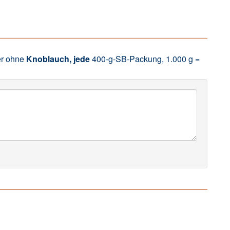
er ohne
Knoblauch,
jede
400-g-SB-Packung, 1.000 g =