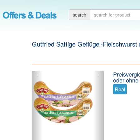
search
Gutfried Saftige Geflügel-Fleischwurst
‹
›
Preisvergl
oder ohne 
Real