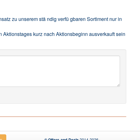
nsatz zu unserem stä ndig verfü gbaren Sortiment nur in
n Aktionstages kurz nach Aktionsbeginn ausverkauft sein
en
© Offers-and-Deals
2014-2026