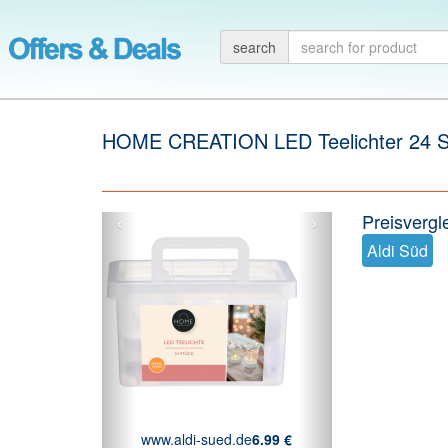
search
HOME CREATION LED Teelichter 24 S
‹
›
Preisverg
Aldi Süd
www.aldi-sued.de
6.99 €