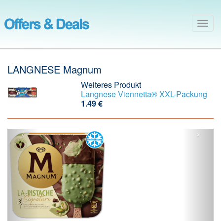
Togg
navig
LANGNESE Magnum
Weiteres Produkt
Langnese Viennetta® XXL-Packung
1.49 €
‹
›