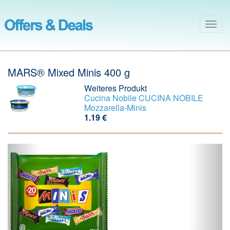
Togg
navig
MARS® Mixed Minis 400 g
Weiteres Produkt
Cucina Nobile
CUCINA NOBILE
Mozzarella-Minis
1.19 €
‹
›